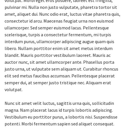
volutpat. Morbi eget eros posuere, laoreet est fringilla,
pulvinar mi. Nulla non justo vulputate, pharetra tortor sit
amet, aliquet dui. Nunc odio erat, luctus vitae pharetra quis,
consectetur id arcu. Maecenas feugiat urna non euismod
ullamcorper. Sed semper euismod lacus. Pellentesque
scelerisque, turpis a consectetur fermentum, mi turpis
interdum purus, ullamcorper adipiscing augue quam quis
libero. Nullam porttitor enim sit amet metus interdum
blandit. Mauris porttitor vestibulum laoreet. Mauris ac
auctor nunc, sit amet ullamcorper ante. Phasellus porta
justo urna, ut vulputate sem aliquam ut. Curabitur rhoncus
elit sed metus faucibus accumsan. Pellentesque placerat
semper dui, at semper justo tristique nec. Aliquam erat
volutpat.
Nunc sit amet velit luctus, sagittis urna quis, sollicitudin
magna. Nam placerat lacus id turpis lobortis adipiscing.
Vestibulum eu porttitor purus, a lobortis nisi. Suspendisse
potenti. Morbi fermentum sapien sed aliquet consequat.