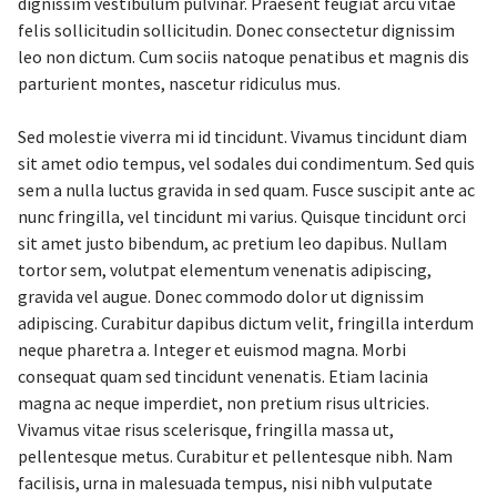
dignissim vestibulum pulvinar. Praesent feugiat arcu vitae
felis sollicitudin sollicitudin. Donec consectetur dignissim
leo non dictum. Cum sociis natoque penatibus et magnis dis
parturient montes, nascetur ridiculus mus.
Sed molestie viverra mi id tincidunt. Vivamus tincidunt diam
sit amet odio tempus, vel sodales dui condimentum. Sed quis
sem a nulla luctus gravida in sed quam. Fusce suscipit ante ac
nunc fringilla, vel tincidunt mi varius. Quisque tincidunt orci
sit amet justo bibendum, ac pretium leo dapibus. Nullam
tortor sem, volutpat elementum venenatis adipiscing,
gravida vel augue. Donec commodo dolor ut dignissim
adipiscing. Curabitur dapibus dictum velit, fringilla interdum
neque pharetra a. Integer et euismod magna. Morbi
consequat quam sed tincidunt venenatis. Etiam lacinia
magna ac neque imperdiet, non pretium risus ultricies.
Vivamus vitae risus scelerisque, fringilla massa ut,
pellentesque metus. Curabitur et pellentesque nibh. Nam
facilisis, urna in malesuada tempus, nisi nibh vulputate